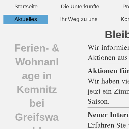
Startseite
Die Unterkünfte
Pr
Aktuelles
Ihr Weg zu uns
Kon
Blei
Wir informier
Ferien- &
Aktionen aus
Wohnanl
Aktionen fü
age in
Wir haben vie
Kemnitz
jetzt ein Zim
Saison.
bei
Neuer Intern
Greifswa
Erfahren Sie 