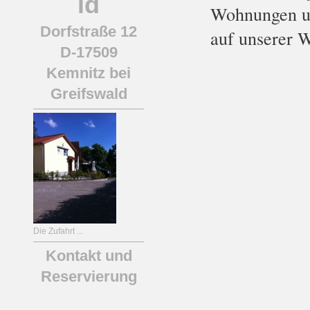
ld
Wohnungen un
Dorfstraße 12
auf unserer W
D-17509
Kemnitz bei
Greifswald
Die Zufahrt ...
Kontakt und
Reservierung