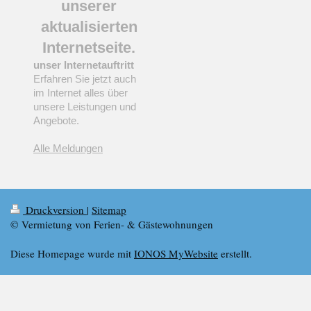
unserer
aktualisierten
Internetseite.
unser Internetauftritt
Erfahren Sie jetzt auch
im Internet alles über
unsere Leistungen und
Angebote.
Alle Meldungen
Druckversion
|
Sitemap
© Vermietung von Ferien- & Gästewohnungen
Diese Homepage wurde mit
IONOS MyWebsite
erstellt.